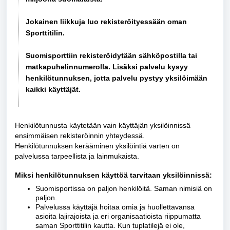
Jokainen liikkuja luo rekisteröityessään oman
Sporttitilin.
Suomisporttiin rekisteröidytään sähköpostilla tai
matkapuhelinnumerolla. Lisäksi palvelu kysyy
henkilötunnuksen, jotta palvelu pystyy yksilöimään
kaikki käyttäjät.
Henkilötunnusta käytetään vain käyttäjän yksilöinnissä
ensimmäisen rekisteröinnin yhteydessä.
Henkilötunnuksen kerääminen yksilöintiä varten on
palvelussa tarpeellista ja lainmukaista.
Miksi henkilötunnuksen käyttöä tarvitaan yksilöinnissä:
Suomisportissa on paljon henkilöitä. Saman nimisiä on
paljon.
Palvelussa käyttäjä hoitaa omia ja huollettavansa
asioita lajirajoista ja eri organisaatioista riippumatta
saman Sporttitilin kautta. Kun tuplatilejä ei ole,