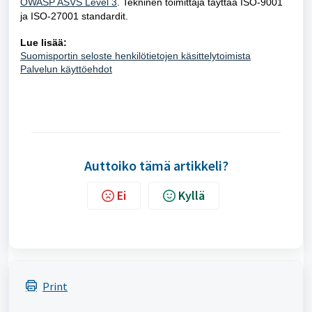
OWASP ASVS Level 3
. Tekninen toimittaja täyttää ISO-9001
ja ISO-27001 standardit.
Lue lisää:
Suomisportin seloste henkilötietojen käsittelytoimista
Palvelun käyttöehdot
Auttoiko tämä artikkeli?
Ei
Kyllä
Print