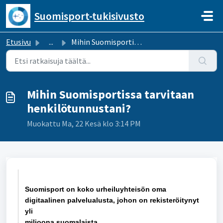
Siirry pääsisältöön
Suomisport-tukisivusto
Etusivu
...
Mihin Suomisportissa tarvitaan henkilötunnustani?
Mihin Suomisportissa tarvitaan
henkilötunnustani?
Muokattu Ma, 22 Kesä klo 3:14 PM
Suomisport on koko urheiluyhteisön oma
digitaalinen palvelualusta, johon on rekisteröitynyt
yli
miljoona suomalaista.