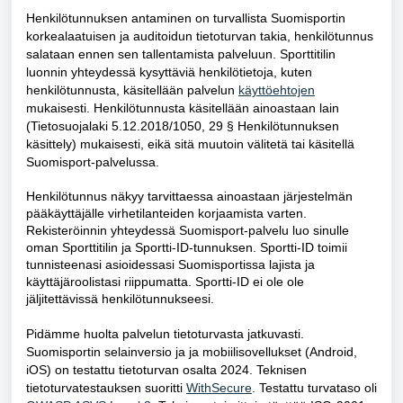
Henkilötunnuksen antaminen on turvallista Suomisportin
korkealaatuisen ja auditoidun tietoturvan takia, henkilötunnus
salataan ennen sen tallentamista palveluun. Sporttitilin
luonnin yhteydessä kysyttäviä henkilötietoja, kuten
henkilötunnusta, käsitellään palvelun
käyttöehtojen
mukaisesti. Henkilötunnusta käsitellään ainoastaan lain
(Tietosuojalaki 5.12.2018/1050, 29 § Henkilötunnuksen
käsittely) mukaisesti, eikä sitä muutoin välitetä tai käsitellä
Suomisport-palvelussa.
Henkilötunnus näkyy tarvittaessa ainoastaan järjestelmän
pääkäyttäjälle virhetilanteiden korjaamista varten.
Rekisteröinnin yhteydessä Suomisport-palvelu luo sinulle
oman Sporttitilin ja Sportti-ID-tunnuksen. Sportti-ID toimii
tunnisteenasi asioidessasi Suomisportissa lajista ja
käyttäjäroolistasi riippumatta. Sportti-ID ei ole ole
jäljitettävissä henkilötunnukseesi.
Pidämme huolta palvelun tietoturvasta jatkuvasti.
Suomisportin selainversio ja ja mobiilisovellukset (Android,
iOS) on testattu tietoturvan osalta 2024. Teknisen
tietoturvatestauksen suoritti
WithSecure
.
Testattu turvataso oli