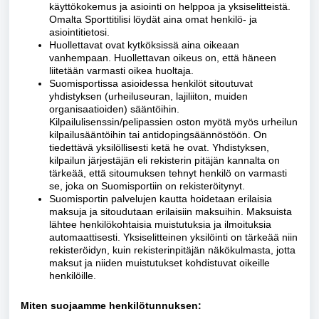
käyttökokemus ja asiointi on helppoa ja yksiselitteistä.
Omalta Sporttitilisi löydät aina omat henkilö- ja
asiointitietosi.
Huollettavat ovat kytköksissä aina oikeaan
vanhempaan. Huollettavan oikeus on, että häneen
liitetään varmasti oikea huoltaja.
Suomisportissa asioidessa henkilöt sitoutuvat
yhdistyksen (urheiluseuran, lajiliiton, muiden
organisaatioiden) sääntöihin.
Kilpailulisenssin/pelipassien oston myötä myös urheilun
kilpailusääntöihin tai antidopingsäännöstöön. On
tiedettävä yksilöllisesti ketä he ovat. Yhdistyksen,
kilpailun järjestäjän eli rekisterin pitäjän kannalta on
tärkeää, että sitoumuksen tehnyt henkilö on varmasti
se, joka on Suomisportiin on rekisteröitynyt.
Suomisportin palvelujen kautta hoidetaan erilaisia
maksuja ja sitoudutaan erilaisiin maksuihin. Maksuista
lähtee henkilökohtaisia muistutuksia ja ilmoituksia
automaattisesti. Yksiselitteinen yksilöinti on tärkeää niin
rekisteröidyn, kuin rekisterinpitäjän näkökulmasta, jotta
maksut ja niiden muistutukset kohdistuvat oikeille
henkilöille.
Miten suojaamme henkilötunnuksen: