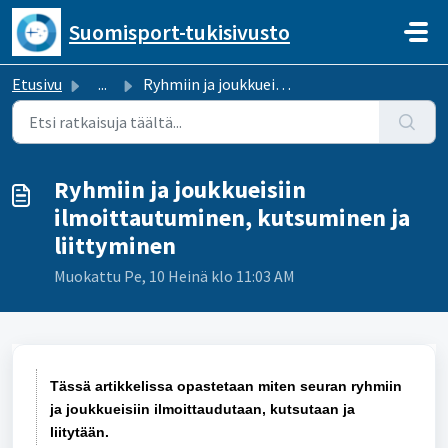
Siirry pääsisältöön
Suomisport-tukisivusto
Etusivu
...
Ryhmiin ja joukkueisiin ilmoittautuminen, kutsuminen ja l...
Ryhmiin ja joukkueisiin
ilmoittautuminen, kutsuminen ja
liittyminen
Muokattu Pe, 10 Heinä klo 11:03 AM
Tässä artikkelissa opastetaan miten seuran ryhmiin
ja joukkueisiin ilmoittaudutaan, kutsutaan ja
liitytään.