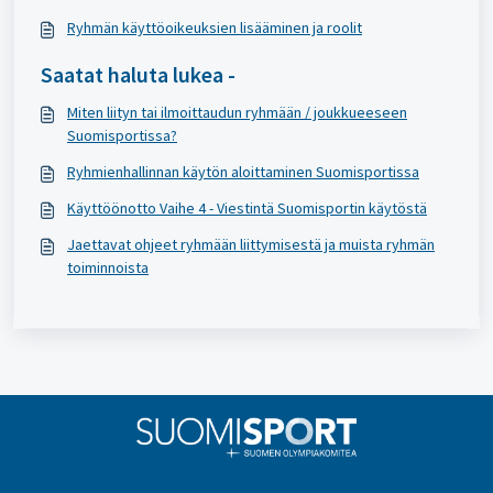
Ryhmän käyttöoikeuksien lisääminen ja roolit
Saatat haluta lukea -
Miten liityn tai ilmoittaudun ryhmään / joukkueeseen
Suomisportissa?
Ryhmienhallinnan käytön aloittaminen Suomisportissa
Käyttöönotto Vaihe 4 - Viestintä Suomisportin käytöstä
Jaettavat ohjeet ryhmään liittymisestä ja muista ryhmän
toiminnoista