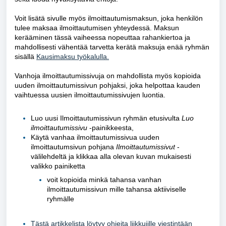
Voit lisätä sivulle myös ilmoittautumismaksun, joka henkilön
tulee maksaa ilmoittautumisen yhteydessä. Maksun
kerääminen tässä vaiheessa nopeuttaa rahankiertoa ja
mahdollisesti vähentää tarvetta kerätä maksuja enää ryhmän
sisällä
Kausimaksu työkalulla.
Vanhoja ilmoittautumissivuja on mahdollista myös kopioida
uuden ilmoittautumissivun pohjaksi, joka helpottaa kauden
vaihtuessa uusien ilmoittautumissivujen luontia.
Luo uusi
Ilmoittautumissivun
ryhmän etusivulta
Luo
ilmoittautumissivu
-painikkeesta,
Käytä vanhaa ilmoittautumissivua uuden
ilmoittautumsivun pohjana
Ilmoittautumissivut
-
välilehdeltä ja klikkaa alla olevan kuvan mukaisesti
valikko painiketta
voit kopioida minkä tahansa vanhan
ilmoittautumissivun mille tahansa aktiiviselle
ryhmälle
Tästä artikkelista löytyy ohjeita liikkujille viestintään