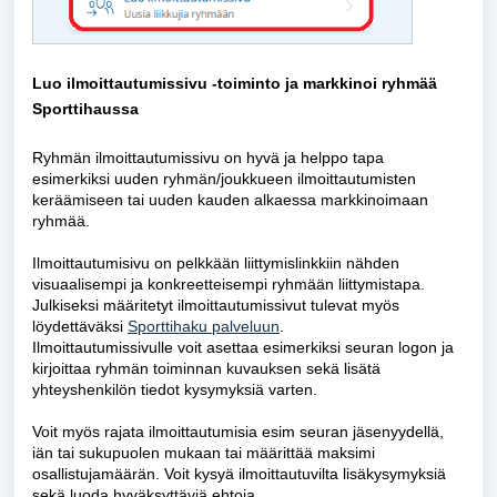
Luo ilmoittautumissivu -toiminto ja markkinoi ryhmää
Sporttihaussa
Ryhmän ilmoittautumissivu on hyvä ja helppo tapa
esimerkiksi uuden ryhmän/joukkueen ilmoittautumisten
keräämiseen tai uuden kauden alkaessa markkinoimaan
ryhmää.
Ilmoittautumisivu on pelkkään liittymislinkkiin nähden
visuaalisempi ja konkreetteisempi ryhmään liittymistapa.
Julkiseksi määritetyt ilmoittautumissivut tulevat myös
löydettäväksi
Sporttihaku palveluun
.
Ilmoittautumissivulle voit asettaa esimerkiksi seuran logon ja
kirjoittaa ryhmän toiminnan kuvauksen sekä lisätä
yhteyshenkilön tiedot kysymyksiä varten.
Voit myös rajata ilmoittautumisia esim seuran jäsenyydellä,
iän tai sukupuolen mukaan tai määrittää maksimi
osallistujamäärän. Voit kysyä ilmoittautuvilta lisäkysymyksiä
sekä luoda hyväksyttäviä ehtoja.