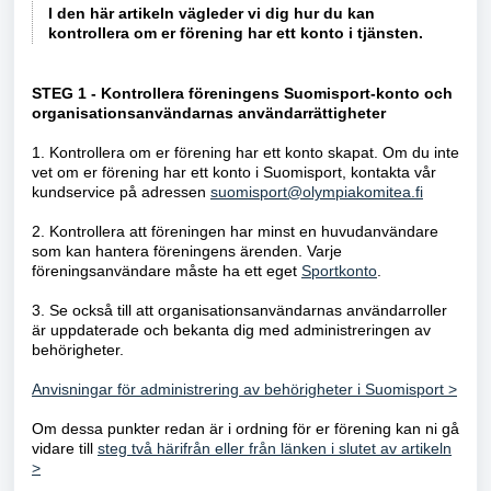
I den här artikeln vägleder vi dig hur du kan
kontrollera om er förening har ett konto i tjänsten.
STEG 1 - Kontrollera föreningens Suomisport-konto och
organisationsanvändarnas användarrättigheter
1. Kontrollera om er förening har ett konto skapat. Om du inte
vet om er förening har ett konto i Suomisport, kontakta vår
kundservice på adressen
suomisport@olympiakomitea.fi
2. Kontrollera att föreningen har minst en huvudanvändare
som kan hantera föreningens ärenden. Varje
föreningsanvändare måste ha ett eget
Sportkonto
.
3. Se också till att organisationsanvändarnas användarroller
är uppdaterade och bekanta dig med administreringen av
behörigheter.
Anvisningar för administrering av behörigheter i Suomisport >
Om dessa punkter redan är i ordning för er förening kan ni gå
vidare till
steg två härifrån eller från länken i slutet av artikeln
>