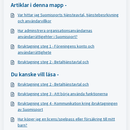
Artiklar i denna mapp -
Var hittar jag Suomisports tjänsteavtal, tjänstebesrkivning
och användarvillkor
Hur adminstrera organisationsanvändarnas
användarrättigehter i Suomisport?
Ibruktagning steg 1 - Föreningens konto och
användarrättighete
Ibruktagning steg 2 - Betaltjänstavtal och
Du kanske vill läsa -
Ibruktagning steg 2 - Betaltjänstavtal och
Ibruktagning steg 3 - Att börja använda funktionerna
Ibruktagning steg 4 - Kommunikation kring ibruktagningen
av Suomisport
Hur köper jag en licens/spelpass eller försäkring till mitt
barn?